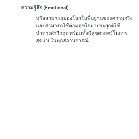
ความรู้สึก (Emotional)
หรือสามารถมองโลกในพื้นฐานของความจริง
และสามารถใช้ต่อมสุขใจมาประยุกต์ใช้
นำทางฝ่าวิกฤต พร้อมทั้งมีสุขศาสตร์ในการ
สุขง่ายในทุกสถานการณ์
ร่างกาย (Physical)
สุขภาพร่างกายที่แข็งแรง ทานอาหารที่เป็น
ประโยชน์ พักผ่อนให้เพียงพอและมีการสร้าง
Biohacking เพื่อสร้างภูมิต้านทานทั้งกายและ
ใจ
การหยั่งรู้และการพัฒนา (Spiritual)
หรือความสารถในการพัฒนาจิตใจเพื่อพร้อม
รับการเปลี่ยนแปลง ทั้งกับตัวเองและสิ่งต่างๆ